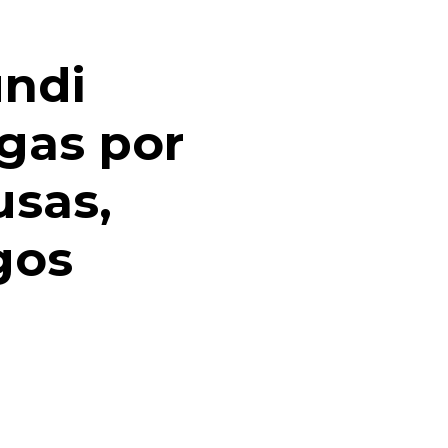
ndi
gas por
usas,
gos
s