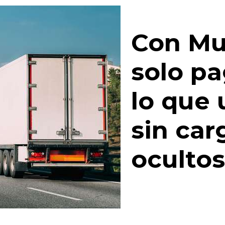
Con Mu
solo pa
lo que 
sin car
oculto