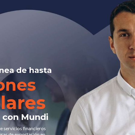
nea de hasta
lones
lares
e con Mundi
 servicios financieros
uras de exportación en