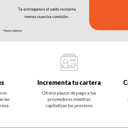
Te entregamos el saldo restante
menos nuestra comisión.
*Horas hábiles
us
Incrementa tu cartera
C
tros
Ofrece plazos de pago a tus
ún las
proveedores mientras
presa
capitalizas tus procesos