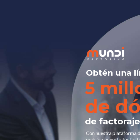
Obtén una lí
5 mil
de dó
de factoraj
Con nuestra plataforma de
podrás convertir tus fact