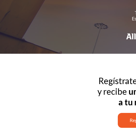
Es
Regístrat
y recibe
u
a tu
Re